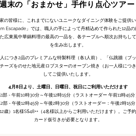
週末の「おまかせ」手作り点心ツア
、美食家の皆様に、これまでにないユニークなダイニング体験をご提供いたし
d Dim Sum Escapade」では、職人の手によって丹精込めて作られた
た広東風中華鍋料理の最高の一品を、各テーブルへ順次お持ちし
を生み出します。
人につき2品のプレミアムな特製料理（各1人前）、「仏跳牆（ブ
チーズをのせた地元産ロブスターのオーブン焼き（お一人様につ
してご提供いたします。
4月8日より、土曜日、日曜日、祝日にご利用いただけます
1部 - 午前10時30分～午後12時15分（ラストオーダー 午前11時45
2部 - 午後12時45分～午後2時30分（ラストオーダー：午後2時15
～12歳）1名様S$48++（4名様以上からご利用いただけます）。ご予
カード仮引きが必要となります。