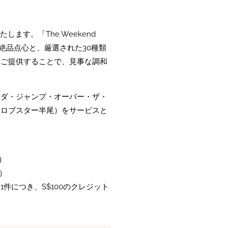
ー
ます。「The Weekend
12品の絶品点心と、厳選された30種類
てご提供することで、見事な調和
ッダ・ジャンプ・オーバー・ザ・
きロブスター半尾）をサービスと
分）
分）
約1件につき、S$100のクレジット